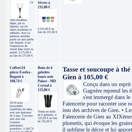
Le
Sèvres à
231,00 €
verre Amadeus
règne, par sa
hauteur, sur les
à 231,00 € au
tables modernes et
lieu de 231,00 €
raffinées. Avec sa
paraison arrondie
posée sur une jambe
très élancée, il est
l'expression du
cristal dans toute sa
pureté. à 275,00 €
au lieu de 275,00 €
Coffret/24
Boite de 6
Tasse et soucoupe à th
pièces Esedra -
gobelets
Gien à 105,00 €
Bugatti à
hauts noir
100,74 €
Palace - MD
Conçu dans un esprit d
Crystal à
Gagnère reprend les él
125,00 €
s'est immergé dans le 
Faïencerie pour raconter une no
18/10 acier
inoxydable
issu des archives de Gien. • Le
coutellerie de table,
Vendu en boîte
avec une épaisseur
de 6 gobelets. à
Faïencerie de Gien au XIXème s
de 3 mm. Couverts
125,00 € au lieu
poli avec des
de 135,00 €
plumetis, qui évoque les grain
couteaux
permanents
il sublime le décor et lui appo
monobloc. à 100,74
€ au lieu de 189,85