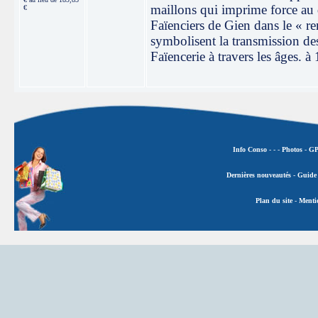
maillons qui imprime force au de
€
Faïenciers de Gien dans le « r
symbolisent la transmission des
Faïencerie à travers les âges. 
Info Conso
-
-
-
Photos
-
GP
Dernières nouveautés
-
Guide 
Plan du site
-
Mentio