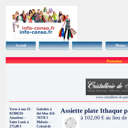
Accueil
Photos
Promotion
www.cristallerie-de-pari
Verre à eau #2-
Gobelets à
Assiette plate Ithaque 
02300216
thé bleu 424-
à 102,00 € au lieu de
Amadeus -
70378-5
Saint Louis à
Meknès -
275,00 €
Cristal de