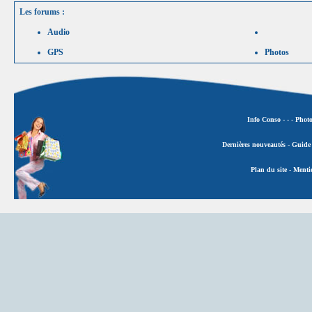
Les forums :
Audio
GPS
Photos
Info Conso
-
-
-
Photo
Dernières nouveautés
-
Guide 
Plan du site
-
Mentio