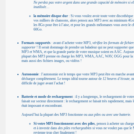
Ne perdez pas votre argent dans une grande capacité de mémoire si ell
inutilisée…
la mémoire disque dur
: Si vous voulez avoir toute votre discothèque
vos milliers de chansons, alors pensez aux MP3 avec au minimum 4Go
les 8Go pour être à l’aise, et pour les grands mélomanes vous avez le c
60Go.
Formats supportés
: avant d’acheter votre MP3,
vérifiez les formats de fichier
supporter
! Il serait dommage de prendre un baladeur qui ne peut supporter que 
MP3 et WMA, et que la grande partie de votre musique soient en AAC. Aujourd
plupart des MP3 prenne en charge les MP3, WMA, AAC, WAV, OGG pour la
mais aussi des fichiers images, ou vidéos !
Autonomie
: l’autonomie est le temps que votre MP3 peut être en marche avant
décharger complètement. Le temps idéal tourne autour de
12 heures d’écoute
, m
difficile de juger avant l’achat !
Batterie et mode de rechargement
: il y a longtemps, le rechargement de vot
faisait sur secteur directement : le rechargement se faisait très rapidement, mais 
était imposant et encombrant.
Aujourd’hui la plupart des MP3 fonctionne ou
aux piles ou avec une batterie.
Si votre MP3 fonctionnent avec des piles
, pensez à acheter un charge
et à investir dans
des piles rechargeables
si vous ne voulez pas que l
revienne trop cher finalement !