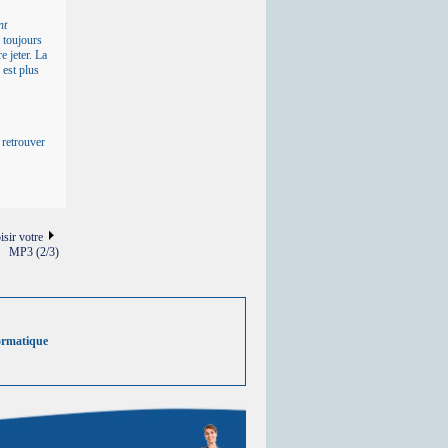
nt
 toujours
e jeter. La
 est plus
 retrouver
isir votre
MP3 (2/3)
ormatique