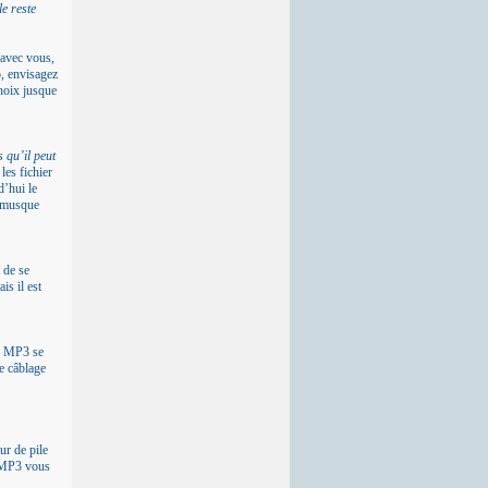
e reste
 avec vous,
, envisagez
hoix jusque
s qu’il peut
les fichier
’hui le
 musque
 de se
ais il est
re MP3 se
le câblage
ur de pile
e MP3 vous