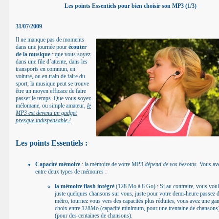
Les points Essentiels pour bien choisir son MP3 (1/3)
31/07/2009
Il ne manque pas de moments
dans une journée pour
écouter
de la musique
: que vous soyez
dans une file d’attente, dans les
transports en commun, en
voiture, ou en train de faire du
sport, la musique peut se trouve
être un moyen efficace de faire
passer le temps. Que vous soyez
mélomane, ou simple amateur,
le
MP3 est devenu un gadget
presque indispensable !
Les points Essentiels :
Capacité mémoire
: la mémoire de votre MP3
dépend de vos besoins
. Vous av
entre deux types de mémoires :
la mémoire flash intégré
(128 Mo à 8 Go) : Si au contraire, vous voul
juste quelques chansons sur vous, juste pour votre demi-heure passez d
métro, tournez vous vers des capacités plus réduites, vous avez une g
choix entre 128Mo (capacité minimum, pour une trentaine de chansons
(pour des centaines de chansons).