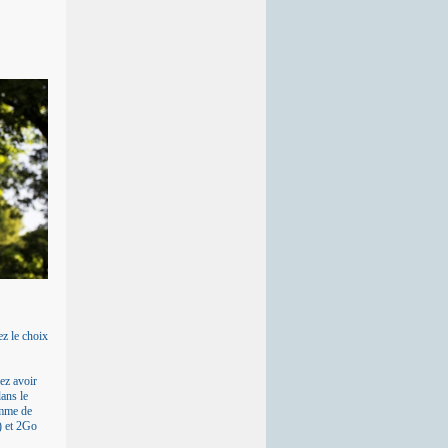
ez le choix
ez avoir
ans le
amme de
) et 2Go